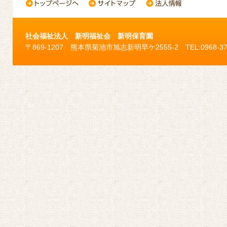
社会福祉法人 新明福祉会 新明保育園
〒869-1207 熊本県菊池市旭志新明早ケ2555-2 TEL:0968-37-