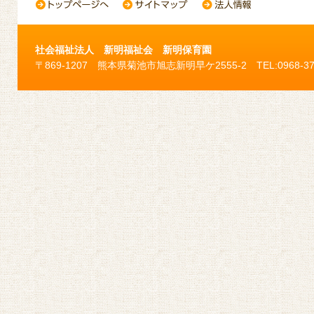
社会福祉法人 新明福祉会 新明保育園
〒869-1207 熊本県菊池市旭志新明早ケ2555-2 TEL:0968-37-