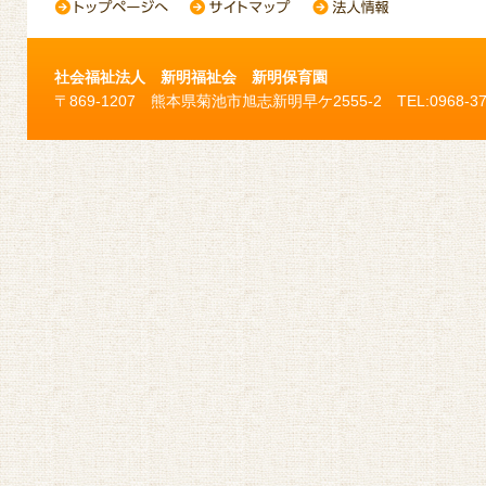
社会福祉法人 新明福祉会 新明保育園
〒869-1207 熊本県菊池市旭志新明早ケ2555-2 TEL:0968-37-