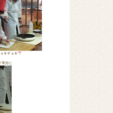
チョキチョキ
２等分に