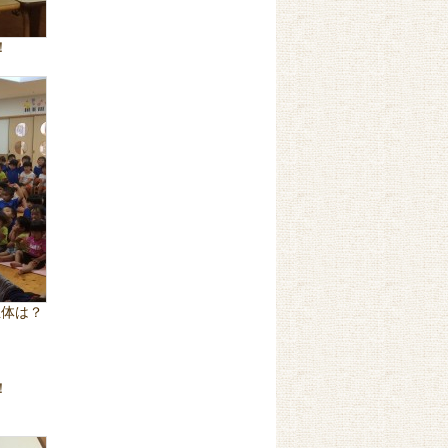
！
正体は？
？
！