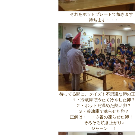
それをホットプレートで焼きます
待ちます・・・
待ってる間に、クイズ！不思議な卵の
１・冷蔵庫で冷たく冷やした卵
２・ポットだ温めた熱い卵？
３・冷凍庫で凍らせた卵？
正解は・・・３番の凍らせた卵！
そろそろ焼き上がり♪
ジャーン！！