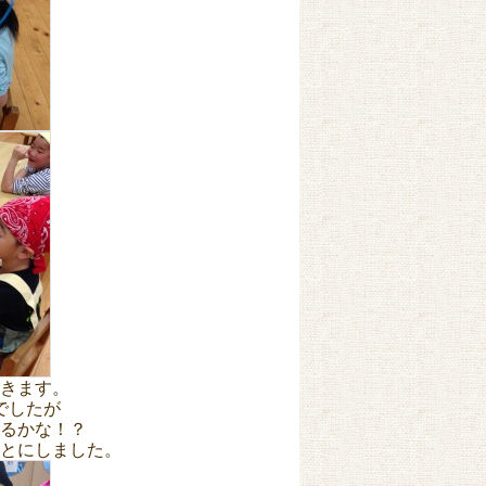
きます
。
でしたが
るかな！？
とにしました。