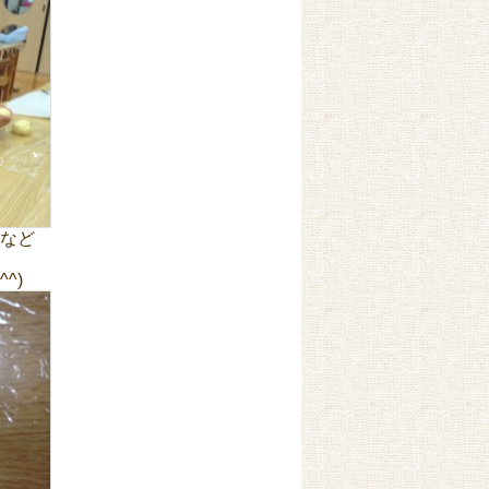
など
^)