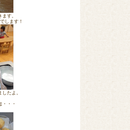
きます。
でします！
ましたよ。
は・・・