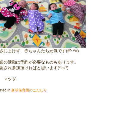
さにまけず、赤ちゃんたち元気です(#^.^#)
週の活動は予約が必要なものもあります。
認され参加頂ければと思います(*’ω’*)
 マツダ
sted in
新明保育園のこだわり