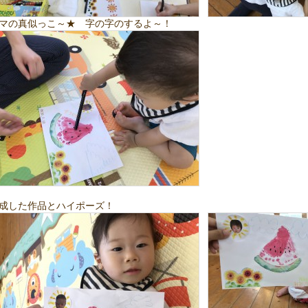
マの真似っこ～★ 字の字のするよ～！
成した作品とハイポーズ！