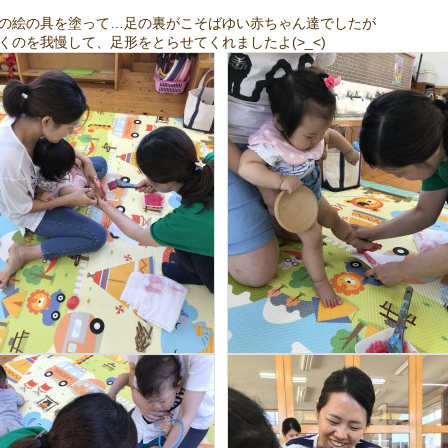
の絵の具を塗って…足の裏がこそばゆい赤ちゃん達でしたが
くのを我慢して、足形をとらせてくれましたよ(>_<)