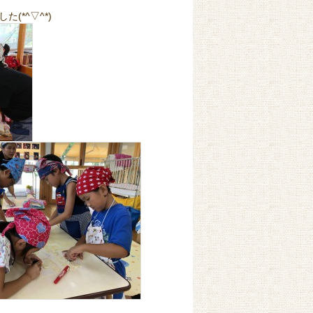
(*^▽^*)