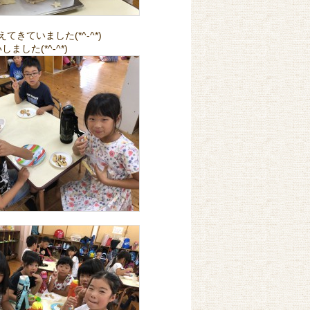
、
ていました(*^-^*)
た(*^-^*)