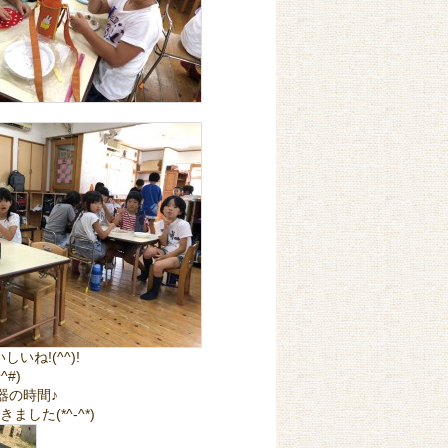
ね!(^^)!
#)
器の時間♪
た(*^-^*)