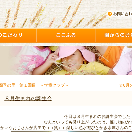
四季の里 第１回目 ～学童クラブ～
☆8月
８月生まれの誕生会
今日は８月生まれのお誕生会でした
なんといっても盛り上がったのは、催し物のか
ゆかいなおじさんが店主で（（笑））楽しい色水遊びとかき氷屋さんの