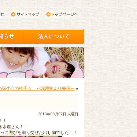
の誕生会の様子☆ ～調理室より発信～
»
2018年08月07日 火曜日
！！
き氷屋さん！！
ごっこ遊びを織り交ぜた出し物でした！！