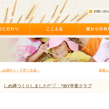
しめ縄作り～子育て支援～
素敵な
しめ縄つくりしました(*´▽｀*)BY学童クラブ