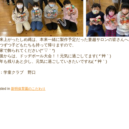
来上がったしめ縄は、本来一緒に製作予定だった妻越サロンの皆さんへ
つずつ子どもたちも持って帰りますので、
家で飾られてください(*´▽｀*)
後からは、ドッヂボール大会！！元気に過ごしてます( *´艸｀)
年も残りあと少し、元気に過ごしていきたいですね( *´艸｀)
：学童クラブ 野口
sted in
新明保育園のこだわり