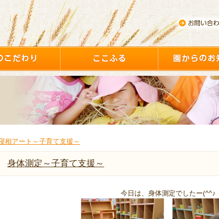
寝相アート～子育て支援～
身体測定～子育て支援～
今日は、身体測定でしたー(^^♪