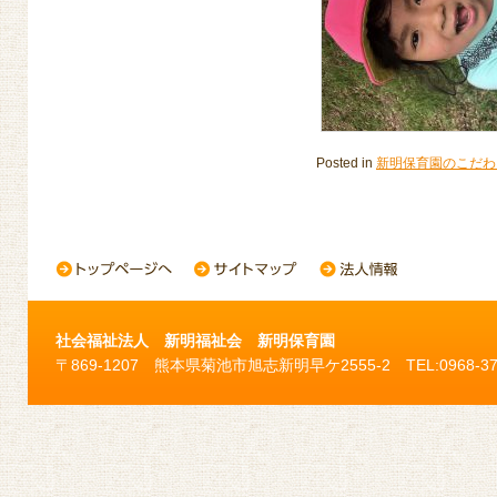
Posted in
新明保育園のこだわ
社会福祉法人 新明福祉会 新明保育園
〒869-1207 熊本県菊池市旭志新明早ケ2555-2 TEL:0968-37-