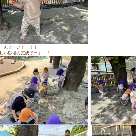
ーんせーい！！！！
しい砂場の完成でーす！！