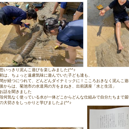
思いっきり泥んこ遊びを楽しみました(^^♪
初は、ちょっと遠慮気味に遊んでいた子ども達も、
間が経つにつれて、どんどんダイナミックに！こころおきなく泥んこ遊
後からは、菊池市の水道局の方をまねき、出前講座「水と生活」
お話を聞きました
段何気なく使っている水が一体どこからどんな仕組みで自分たちまで届
の大切さをしっかりと学びましたよ(^^♪