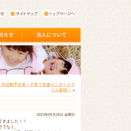
７月活動予定表～子育て支援センタースマ
イル新明～
»
2023年05月26日 金曜日
てきました！！
けでなく、