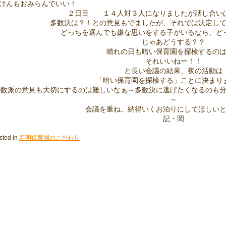
けんもおみらんでいい！
２日目 １４人対３人になりましたが話し合い
多数決は？！との意見もでましたが、それでは決定し
どっちを選んでも嫌な思いをする子がいるなら、ど
じゃあどうする？？
晴れの日も暗い保育園を探検するの
それいいねー！！
と長い会議の結果、夜の活動は
「暗い保育園を探検する」ことに決まり
少数派の意見も大切にするのは難しいなぁ～多数決に逃げたくなるのも
～
会議を重ね、納得いくお泊りにしてほしい
記・岡
sted in
新明保育園のこだわり