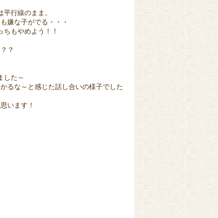
は平行線のまま。
ても嫌な子がでる・・・
っちもやめよう！！
は？？
ました～
分かるな～と感じた話し合いの様子でした
と思います！