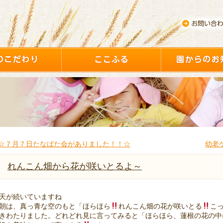
☆７月７日たなばた会がありました！！☆
幼老
れんこん畑から花が咲いとるよ～
天が続いていますね
朝は、真っ青な空のもと「ほらほら
れんこん畑の花が咲いとる
こ
きわたりました。どれどれ見に言ってみると「ほらほら、蓮根の花の中に