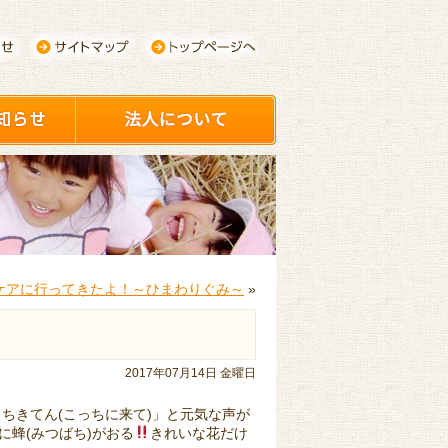
ケアに行ってきたよ！～ひまわりぐみ～
»
2017年07月14日 金曜日
っちきてん(こっちに来て)」と元気な声が
蜂(みつばち)がおる
きれいな花だけ