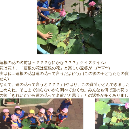
蓮根の花の名前は～？？？なにかな？？？」クイズタイム♪
花は花！」「蓮根の花は蓮根の花」と楽しい返答が…(*^▽^*)
実はね…蓮根の花は蓮の花って言うだよ(^^)」(この後の子どもたちの
せん)
なんで、蓮の花って言うと？？？」(やはり、この質問がとんできまし
ごめんね。そこまで知らないから調べておくね。みんなも何で蓮の花っ
の後「きれいだから蓮の花って名前だと思う」との返答が多くありましたよ